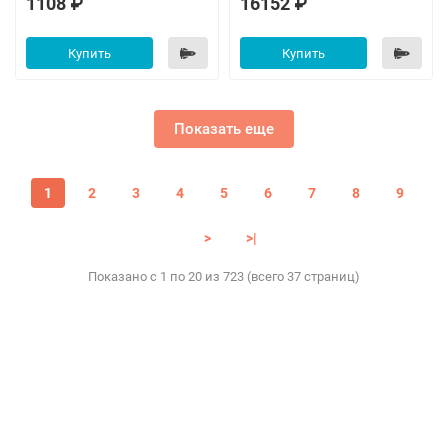
1108 ₽
16152 ₽
Купить
Купить
Показать еще
1
2
3
4
5
6
7
8
9
>
>|
Показано с 1 по 20 из 723 (всего 37 страниц)