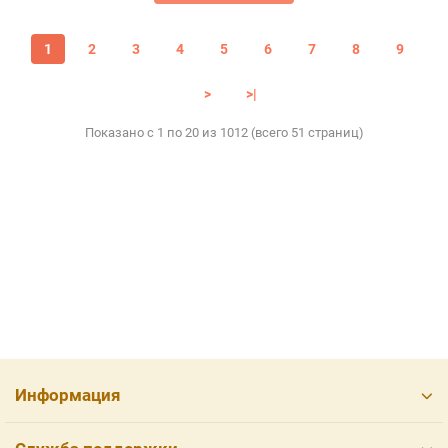
1
2
3
4
5
6
7
8
9
>
>|
Показано с 1 по 20 из 1012 (всего 51 страниц)
Информация